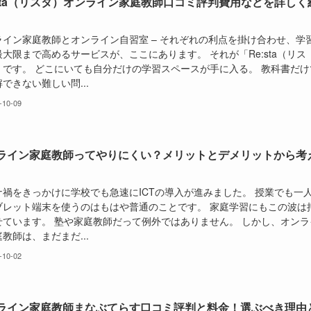
:sta（リスタ）オンライン家庭教師口コミ評判費用などを詳しく
ライン家庭教師とオンライン自習室 – それぞれの利点を掛け合わせ、学
大限まで高めるサービスが、ここにあります。 それが「Re:sta（リス
」です。 どこにいても自分だけの学習スペースが手に入る。 教科書だけ
できない難しい問...
-10-09
ライン家庭教師ってやりにくい？メリットとデメリットから考
ナ禍をきっかけに学校でも急速にICTの導入が進みました。 授業でも一
ブレット端末を使うのはもはや普通のことです。 家庭学習にもこの波は
せています。 塾や家庭教師だって例外ではありません。 しかし、オンラ
教師は、まだまだ...
-10-02
ライン家庭教師まなぶてらす口コミ評判と料金！選ぶべき理由