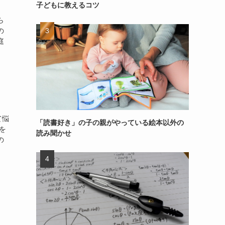
子どもに教えるコツ
ら
の
庭
て悩
「読書好き」の子の親がやっている絵本以外の
を
読み聞かせ
の