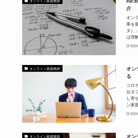
Re
オンライン家庭教師
介
オン
果を最
タ）
は理解
2023
オン
オンライン家庭教師
る
コロ
台タ
し寄
ン家庭
2023
オン
オンライン家庭教師