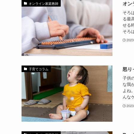
オン
オンライン家庭教師
そろ
る最
せる
そろば
2023
怒り
子育てコラム
子供
な我
よね
んなケ
2023