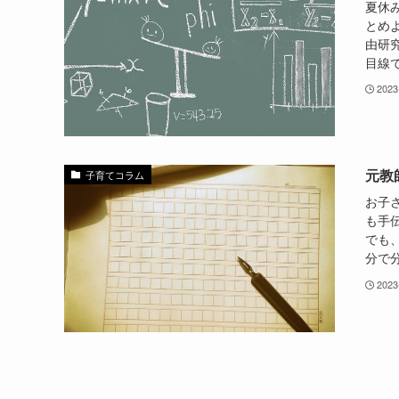
夏休
とめ
由研
目線で
2023
元教
子育てコラム
お子
も手
でも
分で分
2023