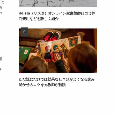
てま
自
の
Re:sta（リスタ）オンライン家庭教師口コミ評
判費用などを詳しく紹介
識
。
３
ただ読むだけでは効果なし？頭がよくなる読み
聞かせのコツを元教師が解説