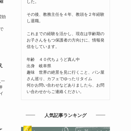
紹
した。
その後、教務主任を４年、教頭を２年経験
習効
し退職。
で
これまでの経験を活かし、現在は学齢期の
お子さんをもつ保護者の方向けに、情報発
信をしています。
年齢 ４０代ちょうど真ん中
え
出身 岐阜県
趣味 世界の絶景を見に行くこと、パン屋
さん巡り、カフェでゆったりタイム
人一
何かお問い合わせなどありましたら、お問
押
い合わせからご連絡ください。
イ
人気記事ランキング
と