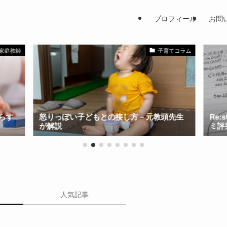
プロフィール
お問
家庭教師
子育てコラム
らす
怒りっぽい子どもとの接し方－元教頭先生
Re
が解説
ミ評
人気記事