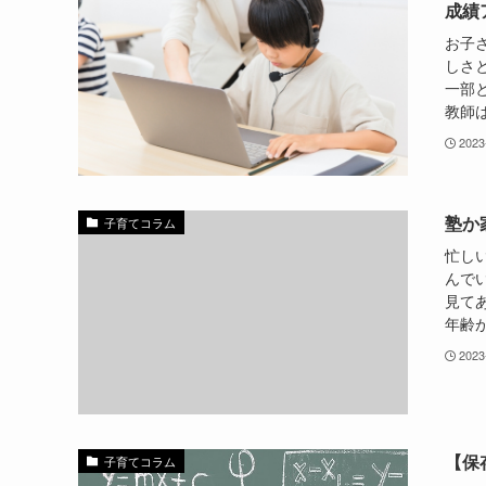
成績
お子
しさ
一部
教師は
2023
塾か
子育てコラム
忙し
んで
見て
年齢が
2023
【保
子育てコラム