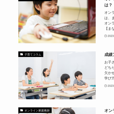
は？
オン
は、
オン
【まな
2023
成績
子育てコラム
お子
どち
欠か
学び方
2023
オン
オンライン家庭教師